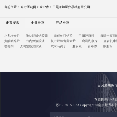
当前位置：
东方医药网 >
企业库 >
日照海旭医疗器械有限公司1
正常搜索
企业推荐
产品推荐
小儿增食片
胞林胆碱钠胶囊
辛伐他汀钙片
甲硝唑原料
痰喘半夏颗
黄酮哌酪片
白内停滴眼液
复方双氢青蒿素片
鹿岩乳康片
鹿岩乳康
喷雾剂
玻璃酸铵滴眼液
十六味马蔺子
肝安素
百毒净
胭脂粉
日照海旭医
互联网药品信息证
苏B2-20150023 Copyright ©南京瑞凡