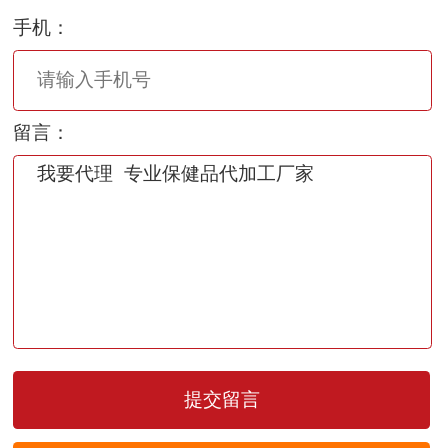
贮 藏：
手机：
禁 忌：
保质期：
2年
留言：