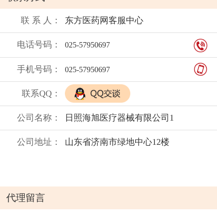
QS等方面的认证，生产流程经过国家
商检，产品出厂全部进行合格审查。
联 系 人：
东方医药网客服中心
提供39个字号和合法PI文，从生产到
电话号码：
025-57950697
交货全程一对一专人跟进，售后一个
月内出现质量问题，无条件退换货。
手机号码：
025-57950697
依托同济大学的科研实力，公司聚集
联系QQ：
了国内外20多名业内顶尖专家，全方
位为客户提供从配方设计到工艺流
公司名称：
日照海旭医疗器械有限公司1
程，从产品生产到市场营销等角度的
诊断和服务。十六年来，公司的OEM
公司地址：
山东省济南市绿地中心12楼
代加工已经走向成熟，625家合作伙
伴遍布亚洲、非洲、欧美等58个国家
和地区。
代理留言
注意事项：
不良反应：