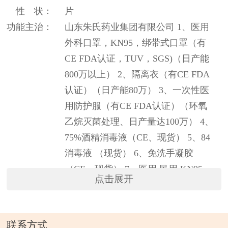
性 状：
片
功能主治：
山东朱氏药业集团有限公司 1、医用
外科口罩，KN95，绑带式口罩（有
CE FDA认证，TUV，SGS)（日产能
800万以上） 2、隔离衣（有CE FDA
认证）（日产能80万） 3、一次性医
用防护服（有CE FDA认证）（环氧
乙烷灭菌处理、日产量达100万） 4、
75%酒精消毒液（CE、现货） 5、84
消毒液 （现货） 6、免洗手凝胶
（CE、现货） 7、医用 民用 KN95
点击展开
8、95/99 熔喷布含税质优价美！宽度
175，25克。260，50克。 9、儿童口
罩 10、医用检查手套（丁腈、PVC、
联系方式