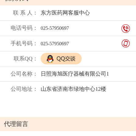
橡胶） 以上产品全部朱氏药业生产！
可以来厂家谈业务！
联 系 人：
东方医药网客服中心
注意事项：
电话号码：
025-57950697
不良反应：
贮 藏：
手机号码：
025-57950697
禁 忌：
联系QQ：
保质期：
公司名称：
日照海旭医疗器械有限公司1
公司地址：
山东省济南市绿地中心12楼
代理留言