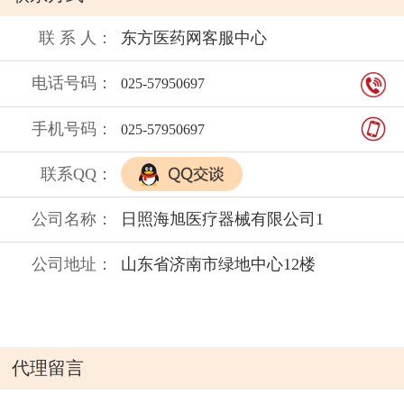
橡胶） 以上产品全部朱氏药业生产！
可以来厂家谈业务！
联 系 人：
东方医药网客服中心
注意事项：
电话号码：
025-57950697
不良反应：
贮 藏：
手机号码：
025-57950697
禁 忌：
联系QQ：
保质期：
公司名称：
日照海旭医疗器械有限公司1
公司地址：
山东省济南市绿地中心12楼
代理留言