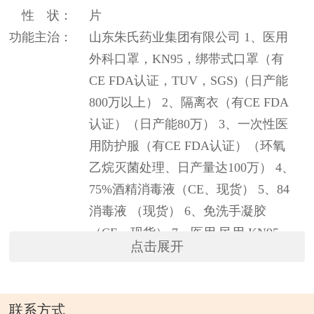
性 状：
片
功能主治：
山东朱氏药业集团有限公司 1、医用
外科口罩，KN95，绑带式口罩（有
CE FDA认证，TUV，SGS)（日产能
800万以上） 2、隔离衣（有CE FDA
认证）（日产能80万） 3、一次性医
用防护服（有CE FDA认证）（环氧
乙烷灭菌处理、日产量达100万） 4、
75%酒精消毒液（CE、现货） 5、84
消毒液 （现货） 6、免洗手凝胶
（CE、现货） 7、医用 民用 KN95
点击展开
8、95/99 熔喷布含税质优价美！宽度
175，25克。260，50克。 9、儿童口
罩 10、医用检查手套（丁腈、PVC、
联系方式