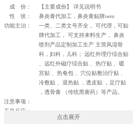
成 份：
【主要成份】 详见说明书
性 状：
鼻炎膏代加工，鼻炎膏贴牌oem
功能主治：
一类、二类文号齐全， 可代理，可贴
牌代加工， 可支持来料生产， 鼻炎
喷剂产品定制加工生产 主营风湿骨
科，妇科，儿科； 远红外理疗综合贴
、远红外磁疗综合贴 、热疗贴 、暖
宫贴 、热奄包 、穴位贴敷治疗贴 、
冷敷贴 、退热贴 ，透皮贴 ，足疗贴
，透骨膏 （传统黑膏药）等产品。
注意事项：
不良反应：
点击展开
贮 藏：
禁 忌：